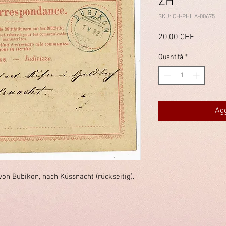
ZH
SKU: CH-PHILA-00675
Prezzo
20,00 CHF
Quantità
*
Agg
on Bubikon, nach Küssnacht (rückseitig).