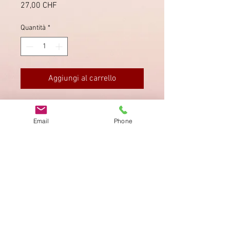
Prezzo
27,00 CHF
Quantità
*
Aggiungi al carrello
Nach Bern, in Saanen sauber
gestempelt.
Email
Phone
Impronta
Privacy Policy
AGB
Bewertung
auf google!
© 2025 kimmelstiftung.ch