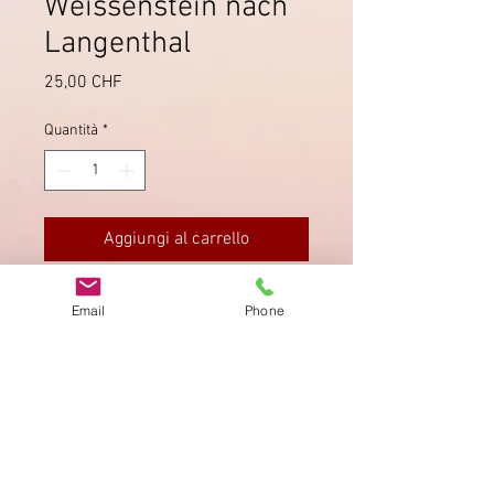
Weissenstein nach
Langenthal
Prezzo
25,00 CHF
Quantità
*
Aggiungi al carrello
Ablagestempel von Weissenstein
Email
Phone
b.S. (SO).
Impronta
Privacy Policy
AGB
Bewertung
auf google!