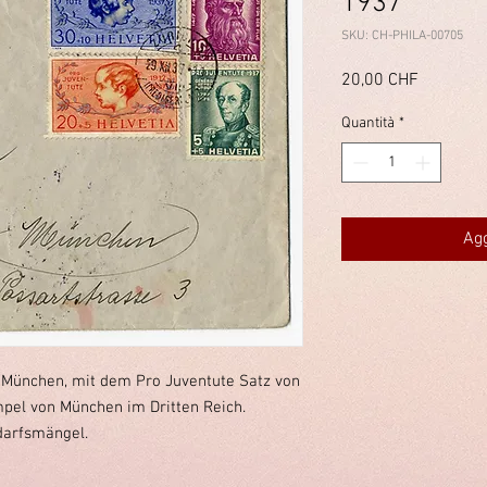
1937
SKU: CH-PHILA-00705
Prezzo
20,00 CHF
Quantità
*
Agg
h München, mit dem Pro Juventute Satz von
mpel von München im Dritten Reich.
arfsmängel.