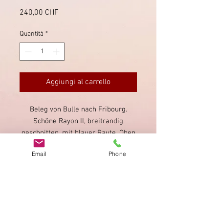
Prezzo
240,00 CHF
Quantità
*
Aggiungi al carrello
Beleg von Bulle nach Fribourg.
Schöne Rayon II, breitrandig
geschnitten, mit blauer Raute. Oben
am Kreuz ist der Rotdruck
Email
Phone
abgeschnitten, zudem nach links
versetzt.
Impronta
Privacy Policy
AGB
Bewertung