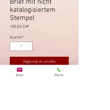
Brief mit nicht
katalogisiertem
Stempel
Prezzo
100,00 CHF
Quantità
*
Aggiungi al carrello
Email
Phone
Dieser Stempel ist bei Gudlin nicht
katalogisiert.
Impronta
Privacy Policy
AGB
Bewertung
auf google!