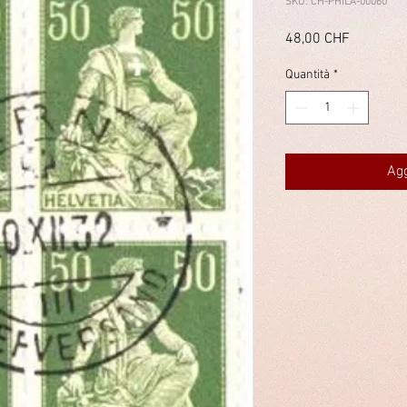
SKU: CH-PHILA-00060
Prezzo
48,00 CHF
Quantità
*
Agg