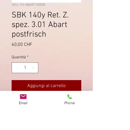
SKU: CH-ABART-00008
SBK 140y Ret. Z.
spez. 3.01 Abart
postfrisch
Prezzo
60,00 CHF
Quantità
*
Aggiungi al carrello
Fehler in der oberen Randlinie.
Email
Phone
Postfrisch, einwandfreie
Gummierung.