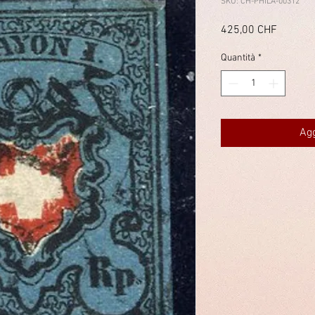
SKU: CH-PHILA-00312
Prezzo
425,00 CHF
Quantità
*
Agg