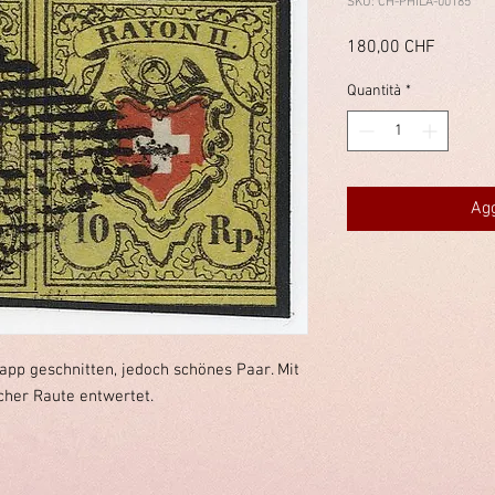
SKU: CH-PHILA-00185
Prezzo
180,00 CHF
Quantità
*
Agg
app geschnitten, jedoch schönes Paar. Mit
cher Raute entwertet.