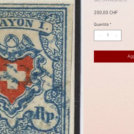
SKU: CH-PHILA-00137
Prezzo
200,00 CHF
Quantità
*
Agg