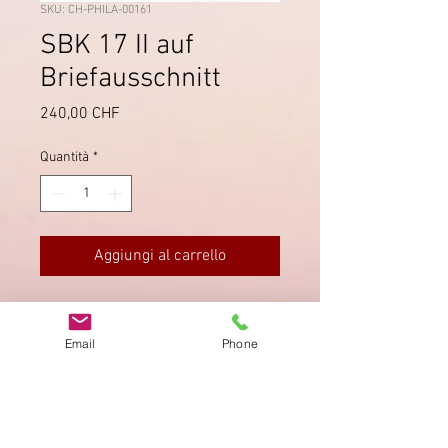
SKU: CH-PHILA-00161
SBK 17 II auf
Briefausschnitt
Prezzo
240,00 CHF
Quantità
*
Aggiungi al carrello
Druckstein B3 RO, entwertet mit
schwarzer Raute, auf
Email
Phone
Briefausschnitt mit Stempel von
"Oberriet" (SG) vom Oktober 1851.