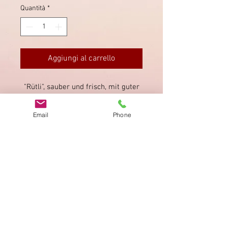
Quantità
*
Aggiungi al carrello
"Rütli", sauber und frisch, mit guter
Zähnung, voller Originalgummi ohne
Falz. Befund liegt bei.
Email
Phone
Impronta
Privacy Policy
AGB
Bewertung
auf google!
© 2025 kimmelstiftung.ch