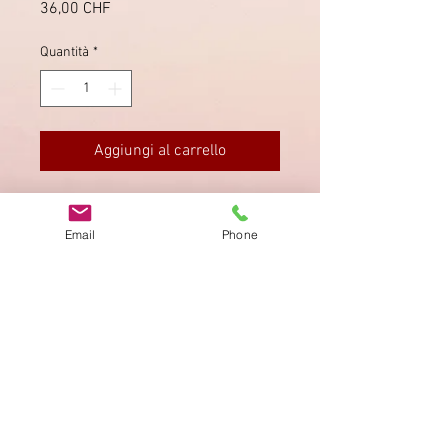
Prezzo
36,00 CHF
Quantità
*
Aggiungi al carrello
Graue Farbe nach links verschoben,
nicht katalogisiert.
Email
Phone
Impronta
Privacy Policy
AGB
Bewertung
auf google!
© 2025 kimmelstiftung.ch