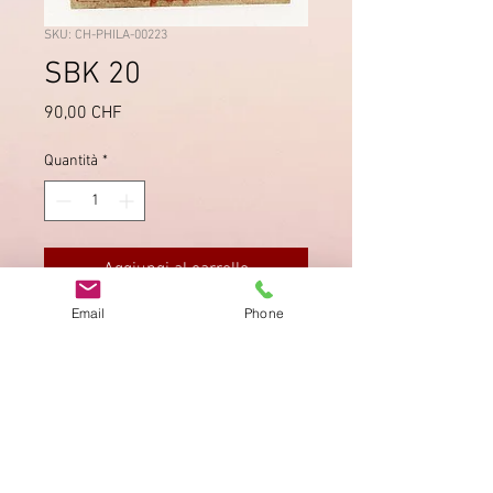
SKU: CH-PHILA-00223
SBK 20
Prezzo
90,00 CHF
Quantità
*
Aggiungi al carrello
Email
Phone
T9, rote Raute.
Impronta
Privacy Policy
AGB
Bewertung
auf google!