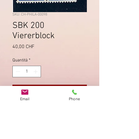
SKU: CH-PHILA-00098
SBK 200
Viererblock
Prezzo
40,00 CHF
Quantità
*
Aggiungi al carrello
Email
Phone
Einwandfreie Zähnung.
Impronta
Privacy Policy
AGB
Bewertung