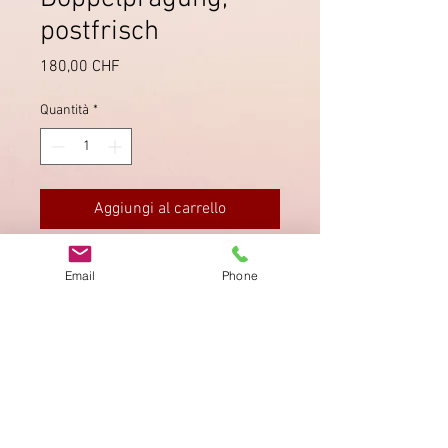
postfrisch
Prezzo
180,00 CHF
Quantità
*
Aggiungi al carrello
Einwandfreie Gummierung und
Email
Phone
Zähnung.
Impronta
Privacy Policy
AGB
Bewertung
auf google!