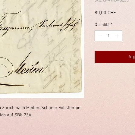
SKU: CH-PHILA-00276
Prezzo
80,00 CHF
Quantità
*
Agg
n Zürich nach Meilen. Schöner Vollstempel
ich auf SBK 23A.