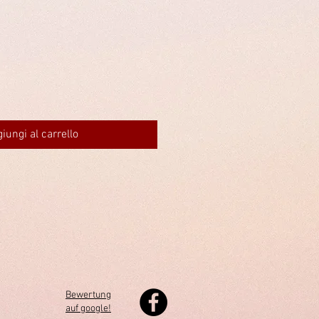
iungi al carrello
Bewertung
auf google!