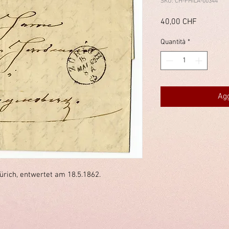
SKU: CH-PHILA-00344
Prezzo
40,00 CHF
Quantità
*
Agg
Zürich, entwertet am 18.5.1862.