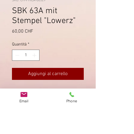
SKU: CH-PHILA-00329
SBK 63A mit
Stempel "Lowerz"
Prezzo
60,00 CHF
Quantità
*
Aggiungi al carrello
Schöner, sauberer Vollstempel von
"Lowerz" (Lauerz SZ) auf SBK 63A.
Email
Phone
Saubere Zähnung, einwandfreier
Zustand.
Impronta
Privacy Policy
AGB