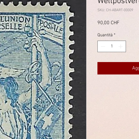
Weltpostver
SKU: CH-ABART-00009
Prezzo
90,00 CHF
Quantità
*
Agg