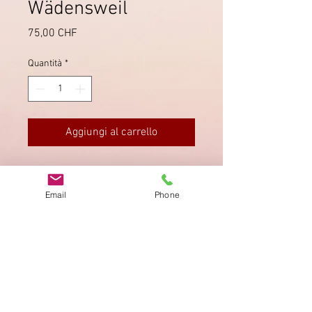
Wädensweil
Prezzo
75,00 CHF
Quantità
*
Aggiungi al carrello
Internes Einzugsmandat No. 719 von
Wädensweil mit SBK 96A.
Email
Phone
Bedarfsmängel.
Impronta
Privacy Policy
AGB
Bewertung
auf google!