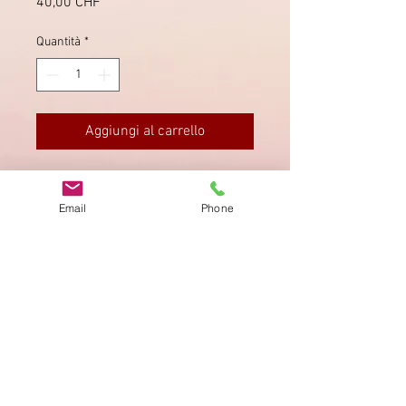
Prezzo
40,00 CHF
Quantità
*
Aggiungi al carrello
Pro Patria SBK B5 Viererblock, nach
Zürich (27.6.1940).
Email
Phone
Impronta
Privacy Policy
AGB
Bewertung
auf google!
© 2025 kimmelstiftung.ch