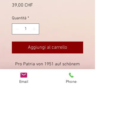
Prezzo
39,00 CHF
Quantità
*
Aggiungi al carrello
Pro Patria von 1951 auf schönem
Brief mit Mischfrankatur. Stempel
Schweiz. Automobil-Postbureau
Email
Phone
vom 1.8.1951.
Impronta
Privacy Policy
AGB
Bewertung
auf google!