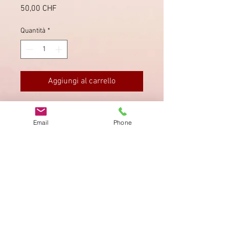
Prezzo
50,00 CHF
Quantità
*
Aggiungi al carrello
Viererblock, mit sauberem Stempel
"Schaffhausen" 4.5.1953.
Email
Phone
Impronta
Privacy Policy
AGB
Bewertung
auf google!
© 2025 kimmelstiftung.ch