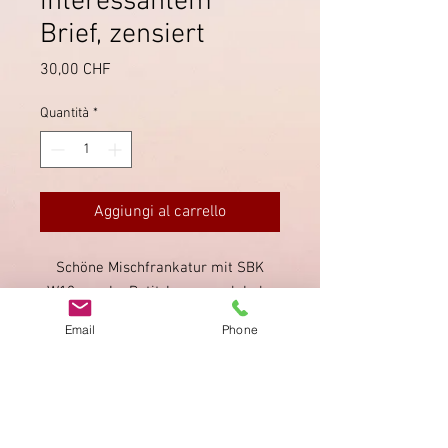
interessantem
Brief, zensiert
Prezzo
30,00 CHF
Quantità
*
Aggiungi al carrello
Schöne Mischfrankatur mit SBK
W18, von Le Petit-Lancy nach Lahr
in Deutschland. Der Brief wurde von
Email
Phone
der Deutschen Wehrmacht geöffnet
und entsprechend gekennzeichnet.
Impronta
Privacy Policy
AGB