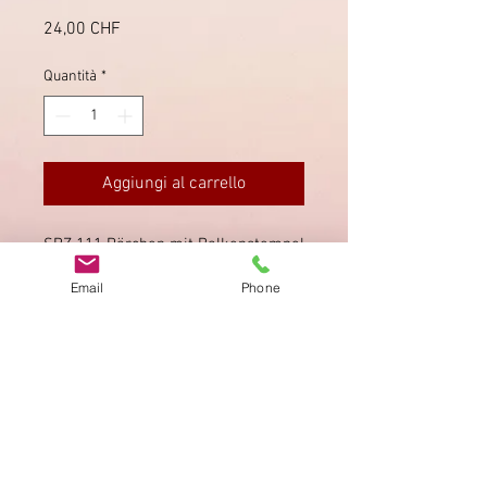
Prezzo
24,00 CHF
Quantità
*
Aggiungi al carrello
SBZ 111 Pärchen mit Balkenstempel
"Niederhelfenschwil" (SG). Saubere
Email
Phone
Zähnung.
Impronta
Privacy Policy
AGB
Bewertung
auf google!