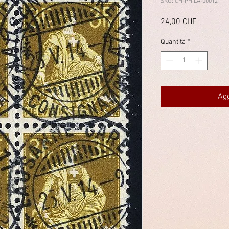
SKU: CH-PHILA-00012
Prezzo
24,00 CHF
Quantità
*
Agg