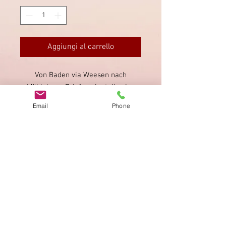
Aggiungi al carrello
Von Baden via Weesen nach
Mühlehorn. Briefmarke teilweise
knapp geschnitten.
Email
Phone
Impronta
Privacy Policy
AGB
Bewertung
auf google!
© 2025 kimmelstiftung.ch