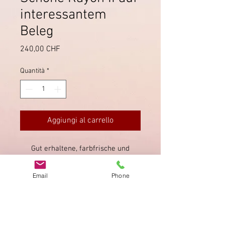
interessantem
Beleg
Prezzo
240,00 CHF
Quantità
*
Aggiungi al carrello
Gut erhaltene, farbfrische und
breitrandige Rayon II, T7 D LU, mit
Raute entwertet. Zusätzliche blaue
Email
Phone
Stempel von Lenzburg und Frick
(rückseitig, selten).