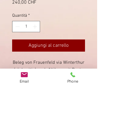
Prezzo
240,00 CHF
Quantità
*
Aggiungi al carrello
Beleg von Frauenfeld via Winterthur
(rückseitig) nach Altikon, mit Raute
entwertet. Fehlerfreie, breitrandige
Email
Phone
Rayon II, T36 E RO. Attest liegt bei.
Impronta
Privacy Policy
AGB
Bewertung
auf google!