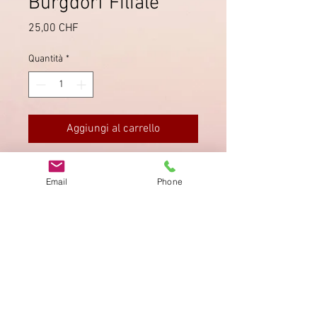
Burgdorf Filiale
Prezzo
25,00 CHF
Quantità
*
Aggiungi al carrello
Mischfrankatur sauber gestempelt,
Email
Phone
nach Baden (rückseitig).
Impronta
Privacy Policy
AGB
Bewertung
auf google!