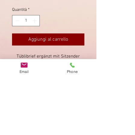
Quantità
*
Aggiungi al carrello
Tüblibrief ergänzt mit Sitzender
Helvetia, in Schlosswyl sauber
entwertet.
Email
Phone
Impronta
Privacy Policy
AGB
Bewertung
auf google!
© 2025 kimmelstiftung.ch