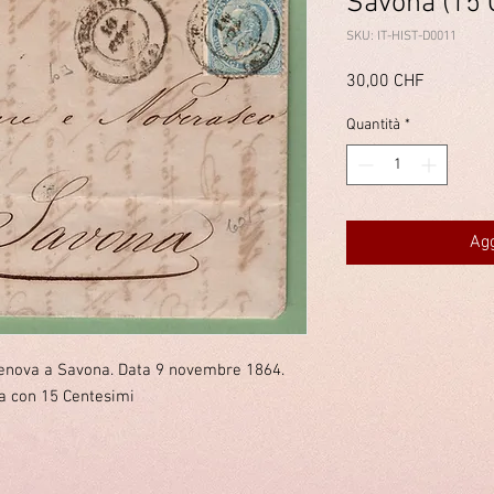
Savona (15 
SKU: IT-HIST-D0011
Prezzo
30,00 CHF
Quantità
*
Agg
 Genova a Savona. Data 9 novembre 1864.
a con 15 Centesimi