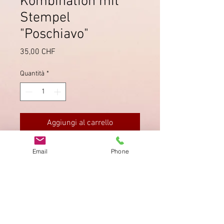
Kombination mit
Stempel
"Poschiavo"
Prezzo
35,00 CHF
Quantità
*
Aggiungi al carrello
Katalog 60A 30/1813, mit Stempel
Email
Phone
"SCARLO" und "POSCHIAVO".
Impronta
Privacy Policy
AGB
Bewertung
auf google!