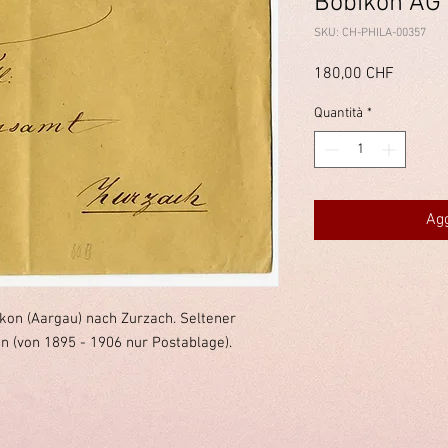
Böbikon AG
SKU: CH-PHILA-00357
Prezzo
180,00 CHF
Quantità
*
Agg
kon (Aargau) nach Zurzach. Seltener
 (von 1895 - 1906 nur Postablage).