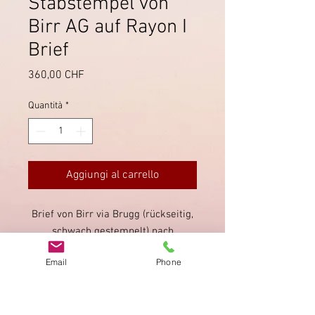
Stabstempel von
Birr AG auf Rayon I
Brief
Prezzo
360,00 CHF
Quantità
*
Aggiungi al carrello
Brief von Birr via Brugg (rückseitig,
schwach gestempelt) nach
Rüfenach. Der grau-blaue
Email
Phone
Stabstempel von Birr ist neben
einer Rayon bisher nicht
katalogisiert.