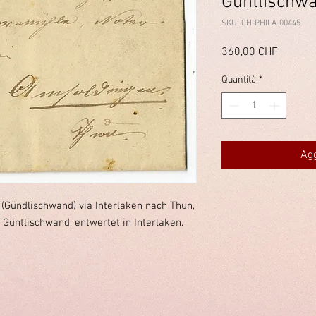
Güntlischw
SKU: CH-PHILA-00445
Prezzo
360,00 CHF
Quantità
*
Agg
(Gündlischwand) via Interlaken nach Thun,
Güntlischwand, entwertet in Interlaken.