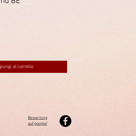
and BE
iungi al carrello
Bewertung
auf google!