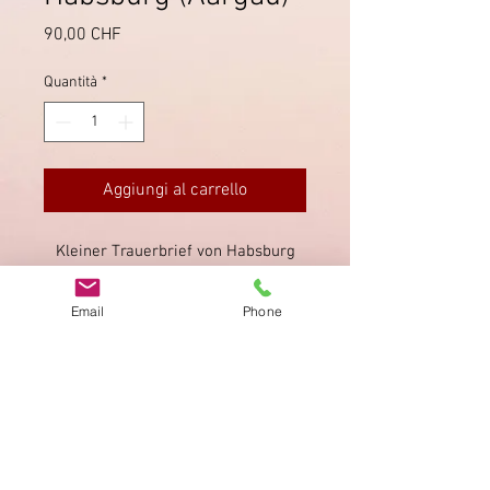
Prezzo
90,00 CHF
Quantità
*
Aggiungi al carrello
Kleiner Trauerbrief von Habsburg
(Aargau) nach Brugg, mit dem
Stabstempel auch auf der
Email
Phone
Wertziffer; gut lesbar.
Impronta
Privacy Policy
AGB
Bewertung
auf google!