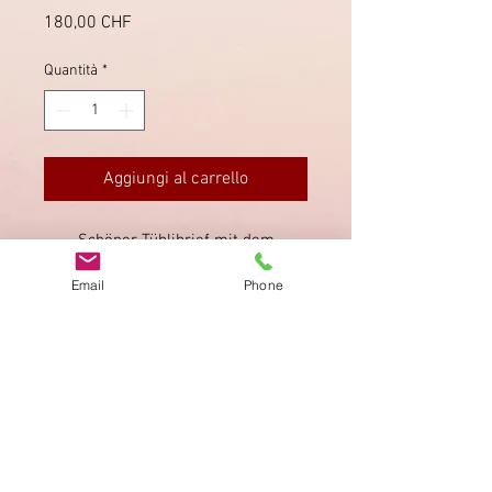
Prezzo
180,00 CHF
Quantità
*
Aggiungi al carrello
Schöner Tüblibrief mit dem
Stabstempel von Uitikon am Albis
Email
Phone
(Uitikon a/A.)
Impronta
Privacy Policy
AGB
Bewertung
auf google!