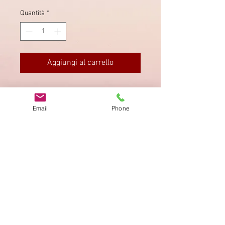
Quantità
*
Aggiungi al carrello
Brief von 1894 in Latterbach sauber
gestempelt.
Email
Phone
Impronta
Privacy Policy
AGB
Bewertung
auf google!
© 2025 kimmelstiftung.ch