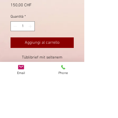
Prezzo
150,00 CHF
Quantità
*
Aggiungi al carrello
Tüblibrief mit seltenem
Zwergstempel von Grünenmatt nach
Thun, mit Transitstempel Burgdorf
Email
Phone
rückseitig.
Impronta
Privacy Policy
AGB
Bewertung
auf google!