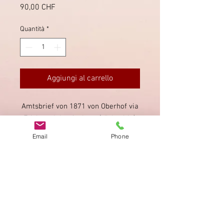
Prezzo
90,00 CHF
Quantità
*
Aggiungi al carrello
Amtsbrief von 1871 von Oberhof via
Frick nach Laufenburg (rückseitig),
mit seltenem Zwergstempel von
Email
Phone
Oberhof.
Impronta
Privacy Policy
AGB
Bewertung
auf google!