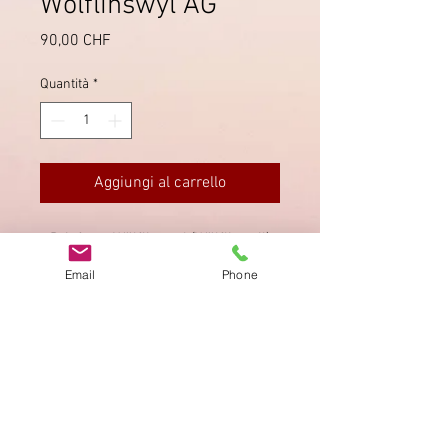
Wölflinswyl AG
Prezzo
90,00 CHF
Quantità
*
Aggiungi al carrello
Brief von Wölflinswyl (Wölflinswil)
nach Laufenburg, mit seltenem
Email
Phone
Zwergstempel.
Impronta
Privacy Policy
AGB
Bewertung
auf google!