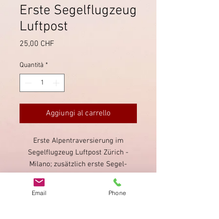
Erste Segelflugzeug
Luftpost
Prezzo
25,00 CHF
Quantità
*
Aggiungi al carrello
Erste Alpentraversierung im
Segelflugzeug Luftpost Zürich -
Milano; zusätzlich erste Segel-
Luftpost Milano - Arosa. Spannende
Mischfrankatur mit Pro Juventute
Email
Phone
von 1932, mit allen relevanten
Stempeln auf interessanter