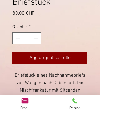
Briefstück
Prezzo
80,00 CHF
Quantità
*
Aggiungi al carrello
Briefstück eines Nachnahmebriefs
von Wangen nach Dübendorf. Die
Mischfrankatur mit Sitzenden
Helvetia wurde mit dem
Stabstempel von Wangen direkt
Email
Phone
entwertet. Kleines Briefstück mit
sichtbaren Mängeln.