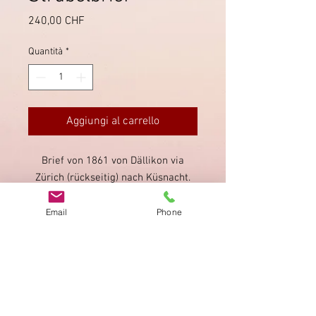
Prezzo
240,00 CHF
Quantità
*
Aggiungi al carrello
Brief von 1861 von Dällikon via
Zürich (rückseitig) nach Küsnacht.
Seltene Direktentwertung des
Strubeli mit dem Stabstempel von
Email
Phone
Dällikon.
Impronta
Privacy Policy
AGB
Bewertung
auf google!