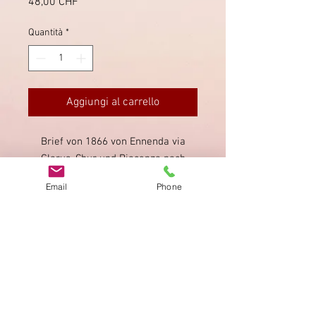
Prezzo
48,00 CHF
Quantità
*
Aggiungi al carrello
Brief von 1866 von Ennenda via
Glarus, Chur und Piacenza nach
Fiorenzuola in Italien. Mehrere
Email
Phone
Transitstempel rückseitig.
Impronta
Privacy Policy
AGB
Bewertung
auf google!