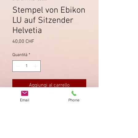
Stempel von Ebikon
LU auf Sitzender
Helvetia
Prezzo
40,00 CHF
Quantità
*
Aggiungi al carrello
Email
Phone
Saubere Zähnung, Stempel
schön lesbar, guter Zustand.
Impronta
Privacy Policy
AGB