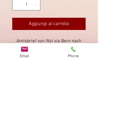
Aggiungi al carrello
Amtsbrief von Wyl via Bern nach
Courtelary. Wyl sauber gestempelt.
Email
Phone
Impronta
Privacy Policy
AGB
Bewertung
auf google!
© 2025 kimmelstiftung.ch
info@kimmelstiftung.ch